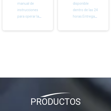
manual de
disponible
instrucciones
dentro de las 24
para operar la
horas.Entrega
máquina.Un
de repuestos en
año de garantía
48 horas.
y soporte
técnico gratuito
de por vida.
Mecanismo de expulsión de cápsulas duras
PRODUCTOS