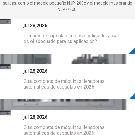
salidas, como el modelo pequeño NJP-200c y el modelo más grande
Certificado de patente de la máquina de sellado
NJP-7800.
jul 28,2026
Llenado de cápsulas en polvo o líquido: ¿cuál
es el adecuado para su aplicación?
jul 28,2026
Guía completa de máquinas llenadoras
automáticas de cápsulas en 2026
Mecanismo giratorio de la máquina de llenado de cápsulas duras
jul 28,2026
Guía completa de máquinas llenadoras
automáticas de cápsulas en 2026
Llenado de cápsulas en polvo o líquid