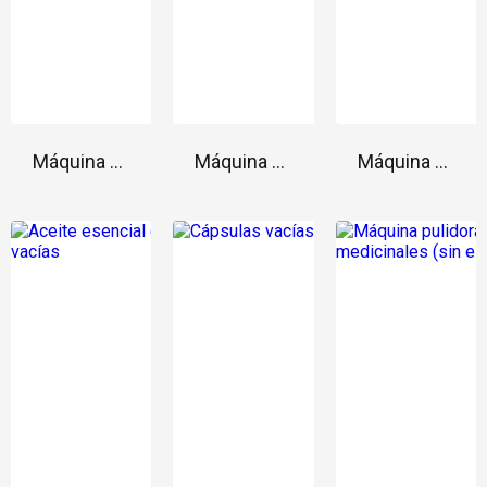
Máquina de llenado de cápsulas multi-líquido de alta eficiencia
Máquina de llenado de cápsula líquida de gel suave eléctrico
Máquina pulidora de cápsulas de tableta vertical de alta calidad JFP-B