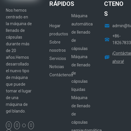
RÁPIDOS
CTENO
Nos hemos
S
Máquina
centrado en
la máquina de
automática
Hogar
admin@ti
Certificado de patente de la máquina de sellado
llenado de
de llenado
productos
+86-
cápsulas
de
Sobre
18267833
durante más
cápsulas
nosotros
de 20
¡Contácta
Máquina
años.Hemos
Servicios
ahora!
desarrollado
de llenado
Noticias
el nuevo tipo
de
Contáctenos
de máquina
cápsulas
que puede
líquidas
tomar el lugar
Máquina
de una
máquina de
de llenado
gel blando.
de
cápsulas
Máquina de llenado de líquidos de cápsulas duras
semiautomática