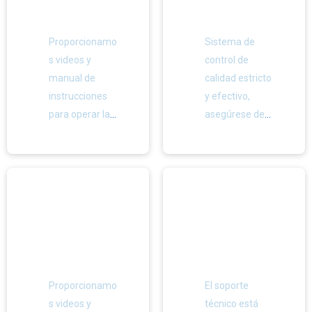
personali
mente
zada
control
Máquina de llenado de líquidos CE
Proporcionamo
Sistema de
de
s videos y
control de
calidad
manual de
calidad estricto
instrucciones
y efectivo,
para operar la
asegúrese de
máquina.Un
que la máquina
año de garantía
funcione de
y soporte
manera
técnico gratuito
confiable y
de por vida.
estable en la
fábrica del
Instalaci
Excelent
cliente.
ón de la
e servicio
Pulidora CE
máquina
Proporcionamo
El soporte
s videos y
técnico está