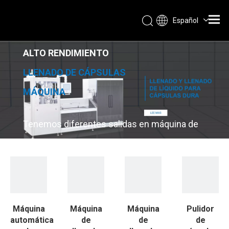
Español
ALTO RENDIMIENTO
LLENADO DE CÁPSULAS
MÁQUINA
Tenemos diferentes salidas en
máquina de
llenado de cápsulas
que puede satisfacer todas sus
necesidades.
Máquina
Máquina
Máquina
Pulidor
automática
de
de
de