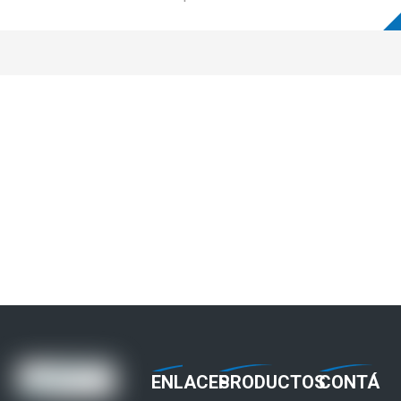
jul 28,2026
adecuado para su aplicación?
Mecanismo de llenado de la máquina de llenado de cápsulas duras
ENLACES
PRODUCTOS
CONTÁ