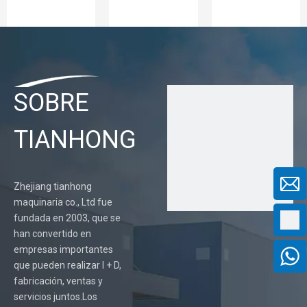
Aceite esencial con cubierta entérica nº 2 cápsulas vacías
Cápsulas vacías líquidas de 300 mg de hierbas
Máquina pulidora de cápsulas de tabletas medicinales (sin escobillas)
SOBRE
1
2
3
4
...
50
»
TIANHONG
Zhejiang tianhong
maquinaria co., Ltd fue
fundada en 2003, que se
han convertido en
empresas importantes
que pueden realizar I + D,
fabricación, ventas y
servicios juntos.Los