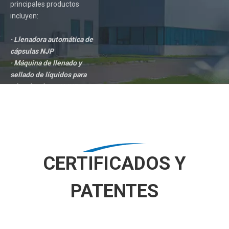
principales productos
incluyen:
· Llenadora automática de
cápsulas NJP
· Máquina de llenado y
sellado de líquidos para
cápsulas duras NJYF
· Llenadora de
semicápsulas DTJ-C
· Pulidora de cápsulas y
otras series de productos
CERTIFICADOS Y
LEE MAS
PATENTES