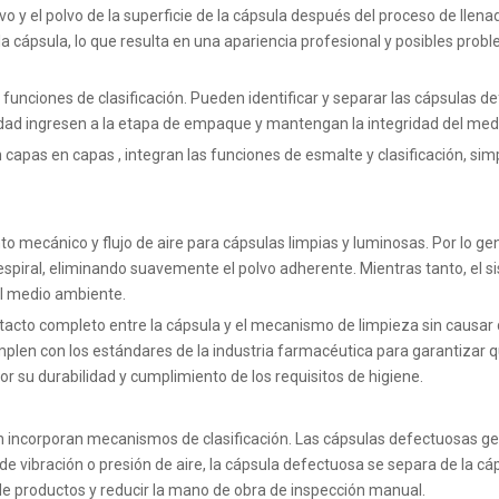
vo y el polvo de la superficie de la cápsula después del proceso de llena
la cápsula, lo que resulta en una apariencia profesional y posibles pro
nciones de clasificación. Pueden identificar y separar las cápsulas de
alidad ingresen a la etapa de empaque y mantengan la integridad del me
n capas en capas
, integran las funciones de esmalte y clasificación, simp
o mecánico y flujo de aire para cápsulas limpias y luminosas. Por lo ge
espiral, eliminando suavemente el polvo adherente. Mientras tanto, el s
el medio ambiente.
acto completo entre la cápsula y el mecanismo de limpieza sin causar 
cumplen con los estándares de la industria farmacéutica para garantizar
r su durabilidad y cumplimiento de los requisitos de higiene.
incorporan mecanismos de clasificación. Las cápsulas defectuosas gen
 vibración o presión de aire, la cápsula defectuosa se separa de la cáp
e productos y reducir la mano de obra de inspección manual.