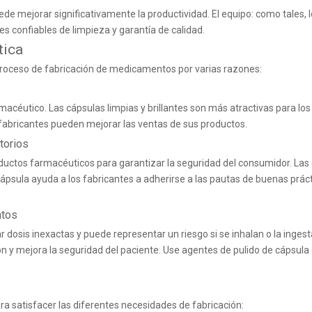
uede mejorar significativamente la productividad. El equipo: como tales,
s confiables de limpieza y garantía de calidad.
tica
 proceso de fabricación de medicamentos por varias razones:
acéutico. Las cápsulas limpias y brillantes son más atractivas para lo
s fabricantes pueden mejorar las ventas de sus productos.
torios
ductos farmacéuticos para garantizar la seguridad del consumidor. Las
 cápsula ayuda a los fabricantes a adherirse a las pautas de buenas prá
ntos
r dosis inexactas y puede representar un riesgo si se inhalan o la ingest
n y mejora la seguridad del paciente. Use
agentes de pulido de cápsula 
ra satisfacer las diferentes necesidades de fabricación: