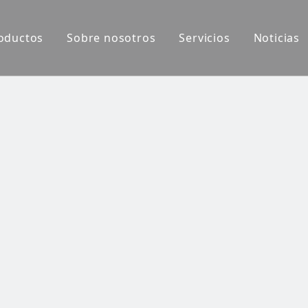
oductos
Sobre nosotros
Servicios
Noticias
Máquina automática de llenado de cápsulas
Máquina de llenado de cápsulas líquidas
Máquina de llenado de cápsulas semiautomática
Pulidor de cápsulas
Cápsula vacía