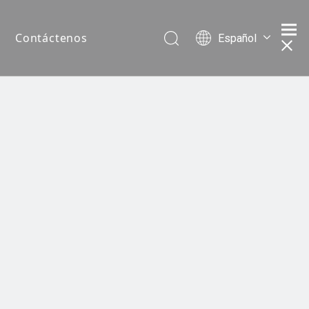
Contáctenos
Español
Português
Pусский
Français
简体中文
English