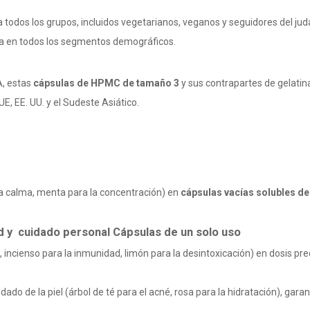
todos los grupos, incluidos vegetarianos, veganos y seguidores del juda
ca en todos los segmentos demográficos.
A, estas
cápsulas de HPMC de tamaño 3
y sus contrapartes de gelati
UE, EE. UU. y el Sudeste Asiático.
la calma, menta para la concentración) en
cápsulas vacías solubles d
ud y
cuidado personal Cápsulas de un solo uso
incienso para la inmunidad, limón para la desintoxicación) en dosis prec
ado de la piel (árbol de té para el acné, rosa para la hidratación), gar