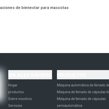
caciones de bienestar para mascotas
eros que elaboran cápsulas de aceites esenciales de edición limitada, g
cotas (manzanilla para la ansiedad, eucalipto para la salud respirator
amaño 3)
Cápsula HPMC vegetariana (tamaño 3)
huesos
100% Hipromelosa
<20 ppm
ENLACES RÁPIDOS
PRODUCTOS
Gratis
Hogar
Máquina automática de llenado d
10-40 ℃
productos
Máquina de llenado de cápsulas lí
35-65%
Sobre nosotros
Máquina de llenado de cápsulas
Estable
Servicios
semiautomática