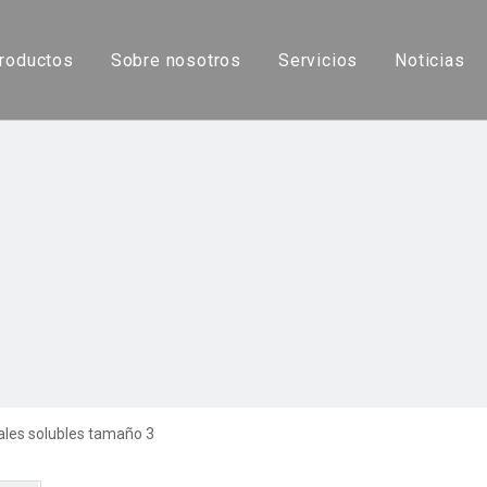
roductos
Sobre nosotros
Servicios
Noticias
Máquina automática de llenado de cápsulas
Máquina de llenado de cápsulas líquidas
Máquina de llenado de cápsulas semiautomática
Pulidor de cápsulas
Cápsula vacía
ales solubles tamaño 3