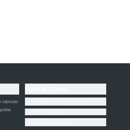
racias a los colores personalizables y los materiales
ia) en cápsulas de tamaño 3 fáciles de administrar,
CONTÁCTENOS
e cápsulas
admin@tianhongmachine.com
quidas
+86-18267833730
¡Contáctanos ahora!