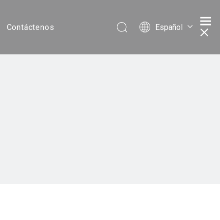
Español
Contáctenos
Português
Pусский
Français
简体中文
English