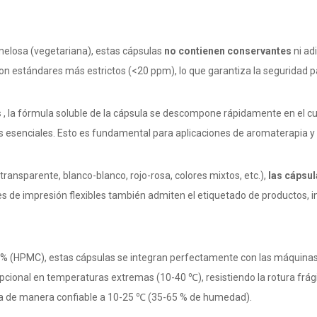
elosa (vegetariana), estas cápsulas
no contienen conservantes
ni ad
 estándares más estrictos (<20 ppm), lo que garantiza la seguridad pa
s
, la fórmula soluble de la cápsula se descompone rápidamente en el c
es esenciales. Esto es fundamental para aplicaciones de aromaterapia y 
ansparente, blanco-blanco, rojo-rosa, colores mixtos, etc.),
las cápsu
 de impresión flexibles también admiten el etiquetado de productos, ins
,9 % (HPMC), estas cápsulas se integran perfectamente con las máquinas
cional en temperaturas extremas (10-40 ℃), resistiendo la rotura frági
ona de manera confiable a 10-25 ℃ (35-65 % de humedad).