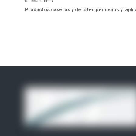
de cosméticos.
Productos caseros y de lotes pequeños y
apli
Perfecto para artesanos o entusiastas de los productos cas
aptos para uso alimentario.
Ofrezca de forma segura aceites esenciales aptos para mas
reemplazando los engorrosos métodos tópicos.
Especificaciones del producto
Parámetro
Cápsula de gelatina (t
Materia prima
100% pegamento para 
Contenido de metales pesados
<40-50 ppm
Preservativo
Gratis
Temperatura de almacenamiento
10-25℃
Humedad de almacenamiento
35-65%
Rendimiento a baja temperatura
frágil roto