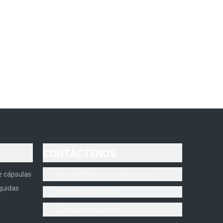
CONTÁCTENOS
e cápsulas
admin@tianhongmachine.com
quidas
+86-18267833730
¡Contáctanos ahora!