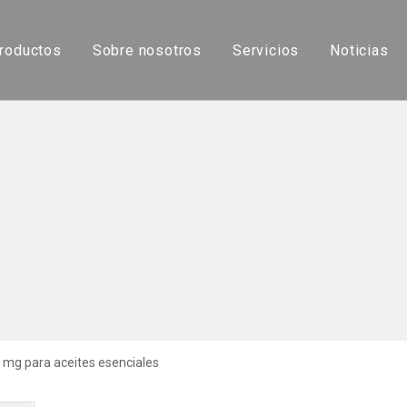
roductos
Sobre nosotros
Servicios
Noticias
Máquina automática de llenado de cápsulas
Máquina de llenado de cápsulas líquidas
Máquina de llenado de cápsulas semiautomática
Pulidor de cápsulas
Cápsula vacía
 mg para aceites esenciales