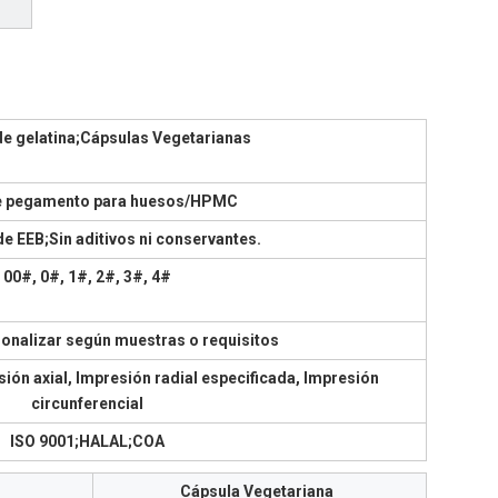
de gelatina;Cápsulas Vegetarianas
e pegamento para huesos/HPMC
de EEB;Sin aditivos ni conservantes.
00#, 0#, 1#, 2#, 3#, 4#
onalizar según muestras o requisitos
sión axial, Impresión radial especificada, Impresión
circunferencial
ISO 9001;HALAL;COA
Cápsula Vegetariana