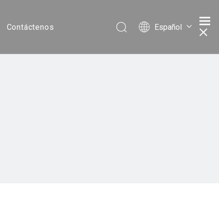
Español
Contáctenos
Português
Pусский
Français
简体中文
English