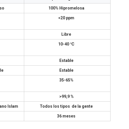
so
100% Hipromelosa
<20 ppm
Libre
10-40 ℃
Estable
le
Estable
35-65%
>99,9 %
ano Islam
Todos los tipos de la gente
36 meses