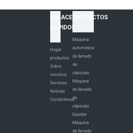
ENLACES
PRODUCTOS
RÁPIDOS
Máquina
automática
Hogar
de llenado
productos
de
Sobre
cápsulas
nosotros
Máquina
Servicios
de llenado
Noticias
de
Contáctenos
cápsulas
líquidas
Máquina
de llenado