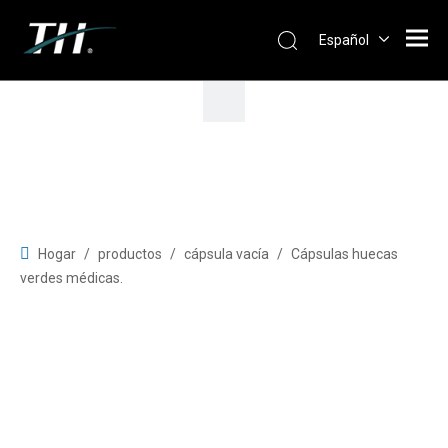
Español
Hogar
/
productos
/
cápsula vacía
/
Cápsulas huecas
verdes médicas.