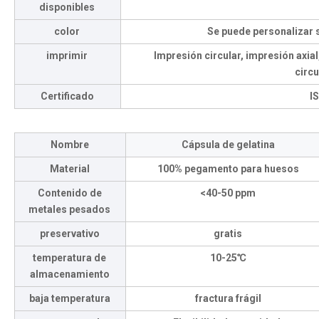
disponibles
color
Se puede personalizar 
imprimir
Impresión circular, impresión axia
circu
Certificado
I
Nombre
Cápsula de gelatina
Material
100% pegamento para huesos
Contenido de
<40-50 ppm
metales pesados
preservativo
gratis
temperatura de
10-25℃
almacenamiento
baja temperatura
fractura frágil