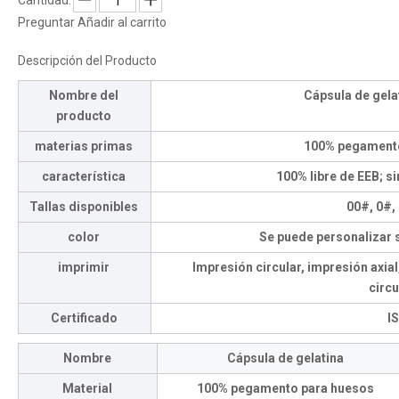
Cantidad:
Preguntar
Añadir al carrito
Descripción del Producto
Nombre del
Cápsula de gelat
producto
materias primas
100% pegament
característica
100% libre de EEB; si
Tallas disponibles
00#, 0#,
color
Se puede personalizar 
imprimir
Impresión circular, impresión axia
circu
Certificado
I
Nombre
Cápsula de gelatina
Material
100% pegamento para huesos