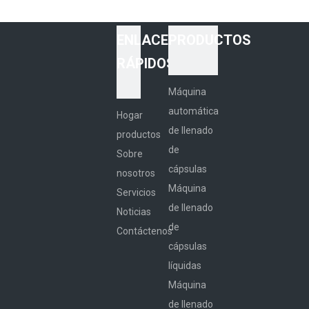
ENLACES
PRODUCTOS
RÁPIDOS
Máquina
automática
Hogar
de llenado
productos
de
Sobre
cápsulas
nosotros
Máquina
Servicios
de llenado
Noticias
de
Contáctenos
cápsulas
líquidas
Máquina
de llenado