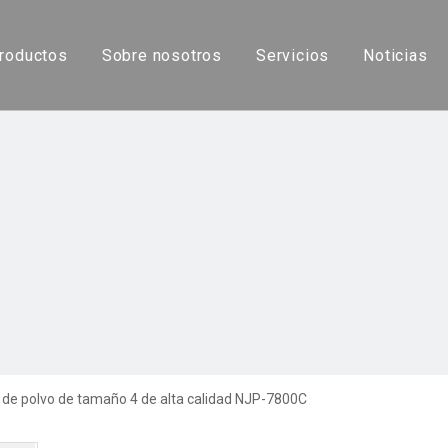
roductos
Sobre nosotros
Servicios
Noticias
Máquina automática de llenado de cápsulas
Máquina de llenado de cápsulas líquidas
Máquina de llenado de cápsulas semiautomática
Pulidor de cápsulas
Cápsula vacía
 de polvo de tamaño 4 de alta calidad NJP-7800C