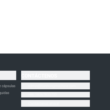
CONTÁCTENOS
e cápsulas
admin@tianhongmachine.com
quidas
+86-18267833730
¡Contáctanos ahora!