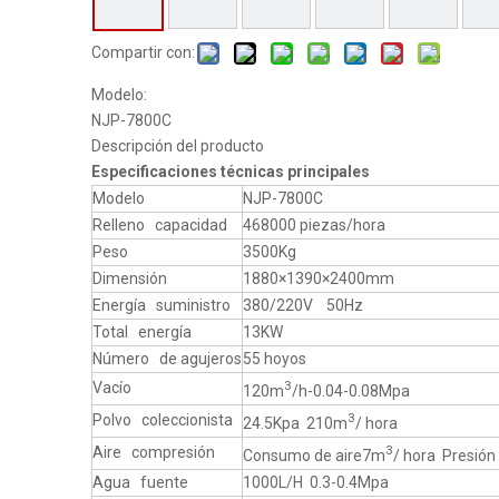
Compartir con:
Modelo:
NJP-7800C
Descripción del producto
Especificaciones técnicas principales
Modelo
NJP-7800C
Relleno capacidad
468000 piezas/hora
Peso
3500Kg
Dimensión
1880×1390×2400m
Energía suministro
380/220V 50Hz
Total energía
13KW
Número de agujeros
55 hoyos
3
Vacío
120m
/h-0.04-0.08Mpa
3
Polvo coleccionista
24.5Kpa 210m
/ hora
3
Aire compresión
Consumo de aire7m
/ hora Presión
Agua fuente
1000L/H 0.3-0.4Mpa