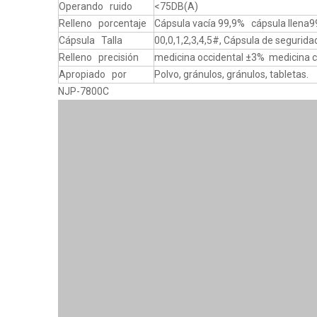
Operando ruido
<75DB(A)
Relleno porcentaje
Cápsula vacía 99,9% cápsula llena9
Cápsula Talla
00,0,1,2,3,4,5#, Cápsula de segurida
Relleno precisión
medicina occidental ±3% medicina
Apropiado por
Polvo, gránulos, gránulos, tabletas.
NJP-7800C