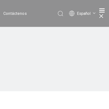
Español
Contáctenos
Português
Pусский
Français
简体中文
English