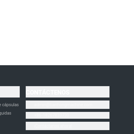
CONTÁCTENOS
e cápsulas
admin@tianhongmachine.com
quidas
+86-18267833730
¡Contáctanos ahora!