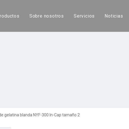
roductos
Sobre nosotros
Servicios
Noticias
Máquina automática de llenado de cápsulas
Máquina de llenado de cápsulas líquidas
Máquina de llenado de cápsulas semiautomática
Pulidor de cápsulas
Cápsula vacía
de gelatina blanda NYF-300 In-Cap tamaño 2