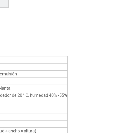
oemulsión
planta
dedor de 20 ° C, humedad 40% -55%
 × ancho × altura)