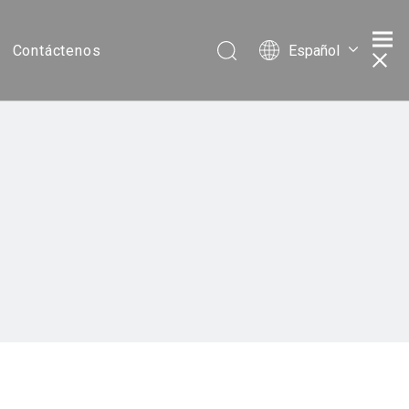
Español
Contáctenos
Português
Pусский
Français
简体中文
English