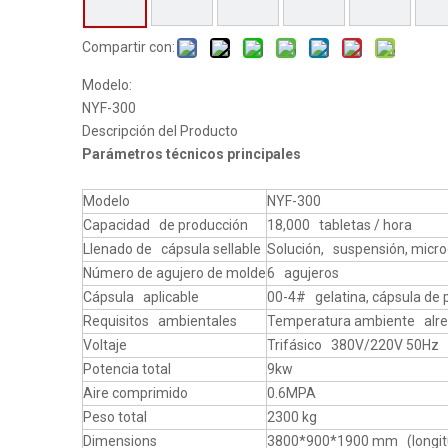
Compartir con:
Modelo:
NYF-300
Descripción del Producto
Parámetros técnicos principales
Modelo
NYF-300
Capacidad de producción
18,000 tabletas / hora
Llenado de cápsula sellable
Solución, suspensión, micr
Número de agujero de molde
6 agujeros
Cápsula aplicable
00-4# gelatina, cápsula de 
Requisitos ambientales
Temperatura ambiente alre
Voltaje
Trifásico 380V/220V 50Hz
Potencia total
9kw
Aire comprimido
0.6MPA
Peso total
2300 kg
Dimensions
3800*900*1900 mm (longitud