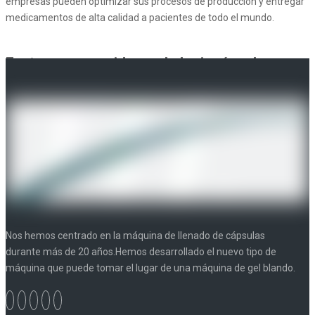
empresas pueden optimizar sus procesos de producción y entregar
medicamentos de alta calidad a pacientes de todo el mundo.
Factores a considerar al elegir cápsulas
vacías
cuando se trata de
elegir cápsulas vacías
, hay varios factores clave
a considerar para asegurarse de seleccionar la opción adecuada
para sus necesidades. El primer factor a considerar es el tamaño de
la cápsula. Las cápsulas vacías vienen en varios tamaños, desde 000
hasta 5, siendo 000 el más grande y 5 el más pequeño. El tamaño
que elijas dependerá del tipo de ingredientes con los que planeas
llenar las cápsulas y de la dosis requerida.
Nos hemos centrado en la máquina de llenado de cápsulas
Otro factor importante a considerar es el material de la cápsula. Las
durante más de 20 años.Hemos desarrollado el nuevo tipo de
cápsulas vacías suelen estar hechas de gelatina o celulosa vegetal.
máquina que puede tomar el lugar de una máquina de gel blando.
Las cápsulas de gelatina se derivan de fuentes animales y son más
comunes, mientras que las cápsulas vegetarianas son adecuadas
para quienes siguen una dieta basada en plantas. Es esencial elegir