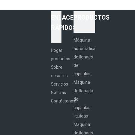
ENLACES
PRODUCTOS
RÁPIDOS
Máquina
automática
Hogar
de llenado
productos
de
Sobre
cápsulas
nosotros
Máquina
Servicios
de llenado
Noticias
de
Contáctenos
cápsulas
líquidas
Máquina
de llenado