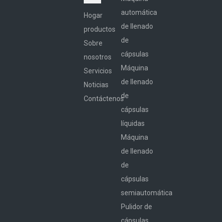
automática
Hogar
de llenado
productos
de
Sobre
cápsulas
nosotros
Máquina
Servicios
de llenado
Noticias
de
Contáctenos
cápsulas
líquidas
Máquina
de llenado
de
cápsulas
semiautomática
Pulidor de
cápsulas