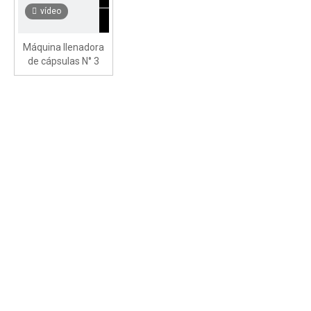
vídeo
Máquina llenadora
de cápsulas N° 3
completamente
automática NJP-
1200C