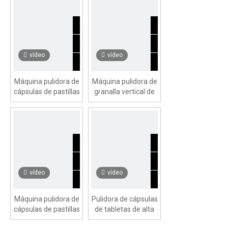
vídeo
vídeo
Máquina pulidora de
Máquina pulidora de
cápsulas de pastillas
granalla vertical de
de 220 V de alta
alta precisión JFP-B
precisión JFP-B
vídeo
vídeo
Máquina pulidora de
Pulidora de cápsulas
cápsulas de pastillas
de tabletas de alta
sin escobillas de alta
precisión con