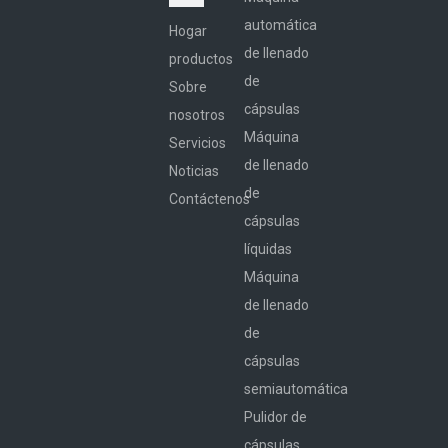
automática
Hogar
de llenado
productos
de
Sobre
cápsulas
nosotros
Máquina
Servicios
de llenado
Noticias
de
Contáctenos
cápsulas
líquidas
Máquina
de llenado
de
cápsulas
semiautomática
Pulidor de
cápsulas